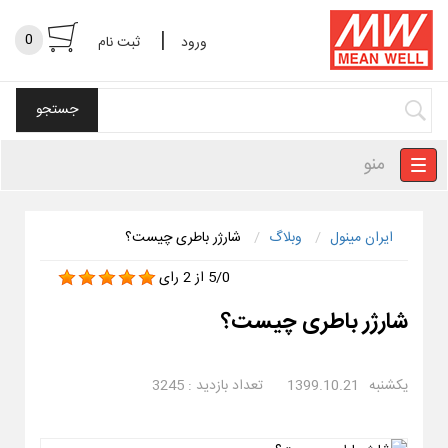
|
0
ورود
ثبت نام
منو
ایران مینول
وبلاگ
شارژر باطری چیست؟
5/0
از
2
رای
شارژر باطری چیست؟
يکشنبه
1399.10.21
تعداد بازدید :
3245