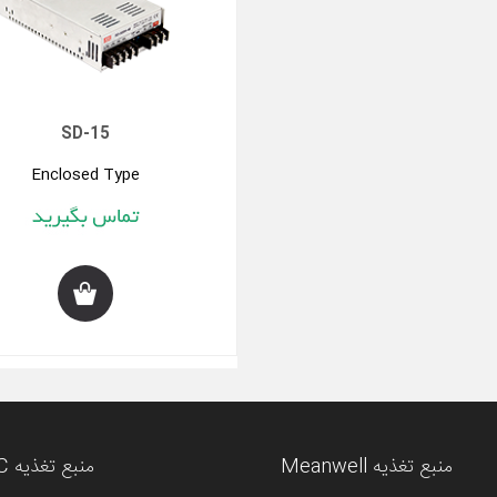
SD-15
Enclosed Type
منبع تغذیه Meanwell
منبع تغذیه AC/DC مین ول