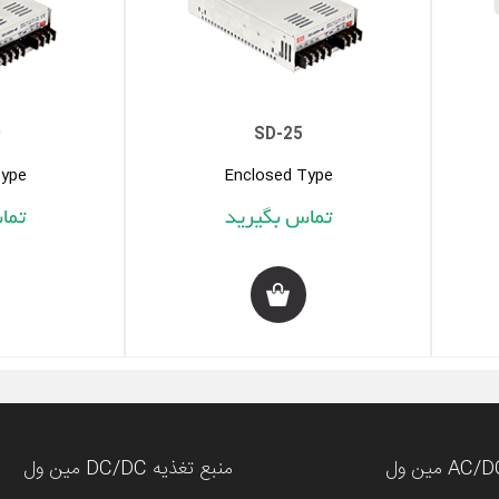
0
SD-25
Type
Enclosed Type
منبع تغذیه DC/DC مین ول