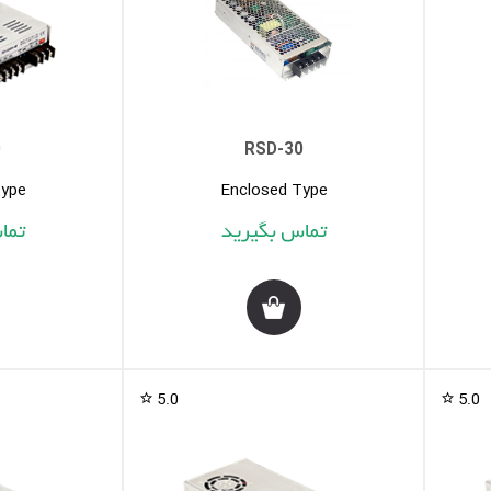
0
RSD-30
Type
Enclosed Type
5.0
5.0