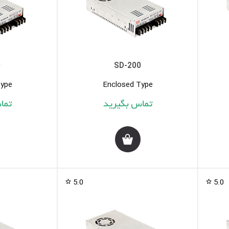
0
SD-200
Type
Enclosed Type
5.0
5.0