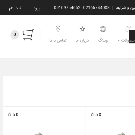
|
نین و شرایط
|
02166744008
09109754652
ورود
ثبت نام
0
صولات
وبلاگ
درباره ما
تماس با ما
5.0
5.0