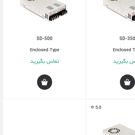
SD-500
SD-35
Enclosed Type
Enclosed 
5.0