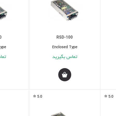
0
RSD-100
Type
Enclosed Type
5.0
5.0