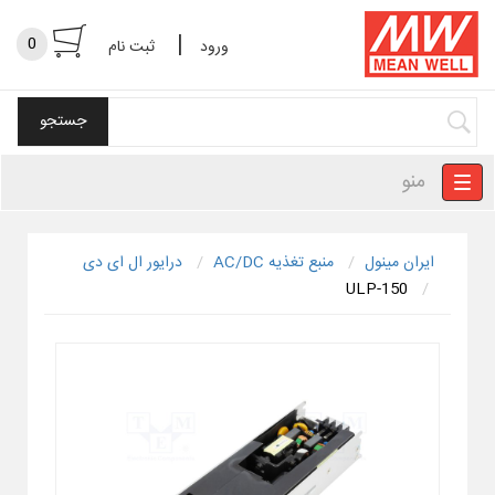
|
0
ورود
ثبت نام
منو
ایران مینول
منبع تغذیه AC/DC
درایور ال ای دی
ULP-150