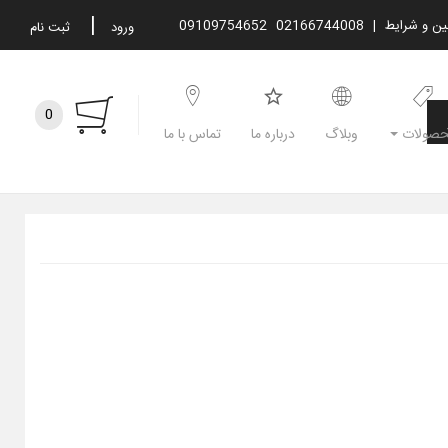
|
نین و شرایط
|
02166744008
09109754652
ورود
ثبت نام
0
صولات
وبلاگ
درباره ما
تماس با ما