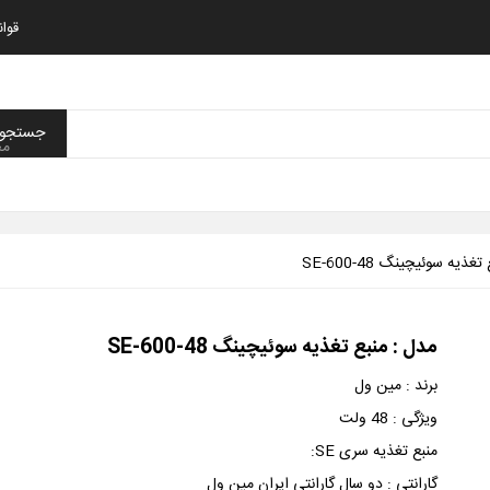
قوا
مح
تغذیه سوئیچینگ SE-600-48
مدل :
منبع تغذیه سوئیچینگ SE-600-48
برند :
مین ول
ویژگی :
48 ولت
منبع تغذیه سری SE
:
گارانتی :
دو سال گارانتی ایران مین ول