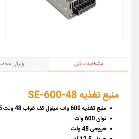
مشخصات فنی
ویژگی محصو
منبع تغذیه SE-600-48
منبع تغذیه 600 وات مینول کف خواب 48 ولت 12.5 آمپر مدل SE-600-48
توان 600 وات
خروجی 48 ولت