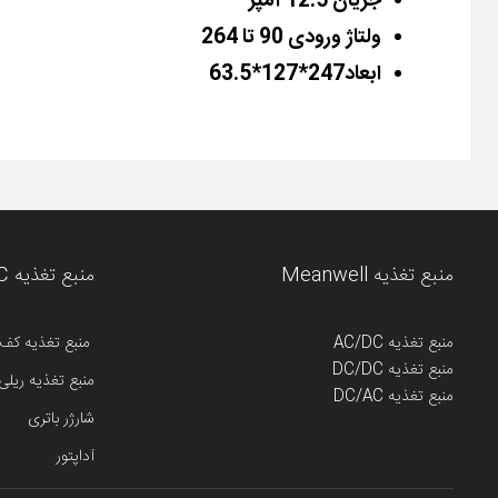
جریان 12.5 آمپر
ولتاژ ورودی 90 تا 264
ابعاد247*127*63.5
منبع تغذیه Meanwell
منبع تغذیه AC/DC مین ول
منبع تغذیه AC/DC
منبع تغذیه کف
منبع تغذیه DC/DC
منبع تغذیه ریلی
منبع تغذیه DC/AC
شارژر باتری
آداپتور