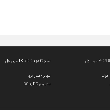
منبع تغذیه DC/DC مین ول
 خواب
اینورتر - مبدل برق
مبدل برق DC به DC