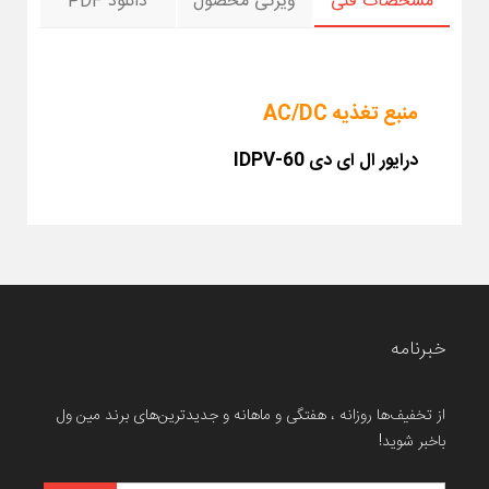
مشخصات فنی
ویژگی محصول
دانلود PDF
منبع تغذیه AC/DC
درایور ال ای دی
IDPV-60
خبرنامه
از تخفیف‌ها روزانه ، هفتگی و ماهانه و جدیدترین‌های برند مین ول
باخبر شوید!