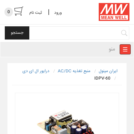
|
0
ورود
ثبت نام
منو
ایران مینول
منبع تغذیه AC/DC
درایور ال ای دی
IDPV-60