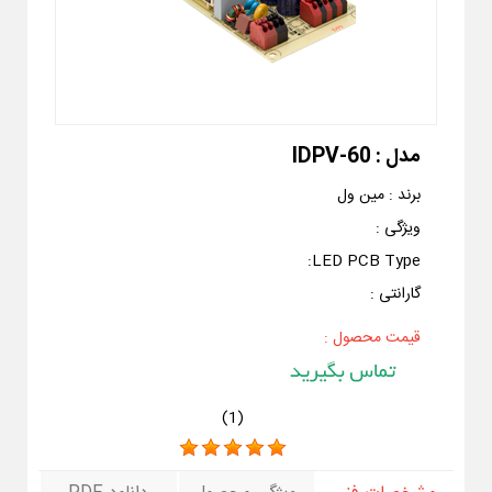
مدل :
IDPV-60
برند :
مین ول
ویژگی :
:
LED PCB Type
گارانتی :
قیمت محصول :
)
1
(