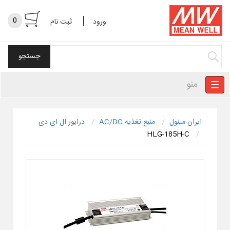
|
0
ورود
ثبت نام
منو
ایران مینول
منبع تغذیه AC/DC
درایور ال ای دی
HLG-185H-C