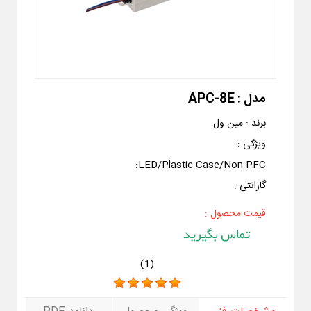
مدل :
APC-8E
برند :
مین ول
ویژگی :
:
LED/Plastic Case/Non PFC
گارانتی :
قیمت محصول :
)
1
(