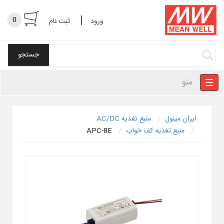
|
0
ورود
ثبت نام
منو
ایران مینول
منبع تغذیه AC/DC
منبع تغذیه کف خواب
APC-8E