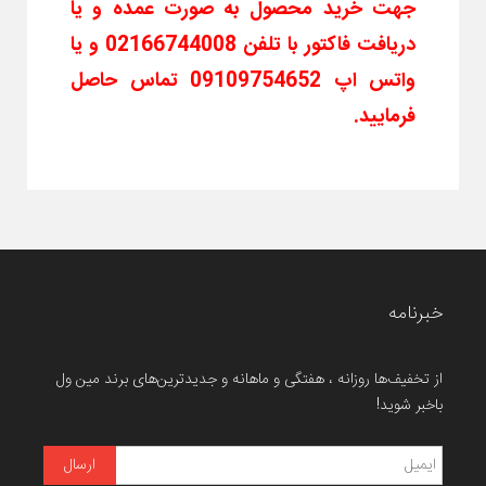
جهت خرید محصول به صورت عمده و یا
دریافت فاکتور با تلفن 02166744008 و یا
واتس اپ 09109754652 تماس حاصل
فرمایید.
خبرنامه
از تخفیف‌ها روزانه ، هفتگی و ماهانه و جدیدترین‌های برند مین ول
باخبر شوید!